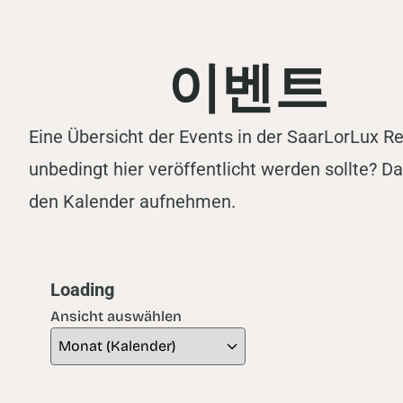
이벤트
Eine Übersicht der Events in der SaarLorLux R
unbedingt hier veröffentlicht werden sollte? D
den Kalender aufnehmen.
Loading - current view is dayGridMonth
Loading
Ansicht auswählen
Skip Calendar