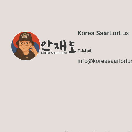
Korea SaarLorLux
E-Mail
@ofni
ed.xulrolraasa