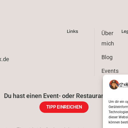
Links
Le
Über
mich
Blog
erok
Events
Du hast einen Event- oder Restaurant-Tipp?
Um dir ein o
TIPP EINREICHEN
Geräteinfor
Technologien
dieser Websi
können best