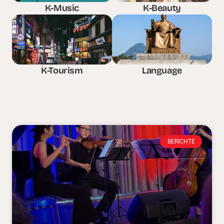
K-Music
K-Beauty
K-Tourism
Language
BERICHTE