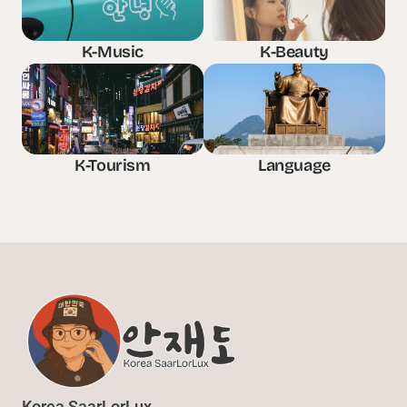
K-Music
K-Beauty
K-Tourism
Language
Korea SaarLorLux