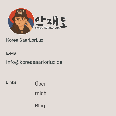
Korea SaarLorLux
E-Mail
@ofni
ed.xulrolraasaerok
Links
Über
mich
Blog