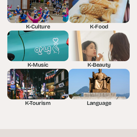
K-Culture
K-Food
K-Music
K-Beauty
K-Tourism
Language