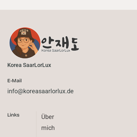
Korea SaarLorLux
E-Mail
@ofni
ed.xulrolraasaerok
Links
Über
mich