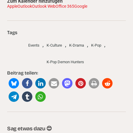
Zum Kalender hinzufügen
Apple
Outlook
Outlook Web
Office 365
Google
Tags
,
,
,
,
Events
K-Culture
K-Drama
K-Pop
K-Pop Demon Hunters
Beitrag teilen:
Sag etwas dazu 😊