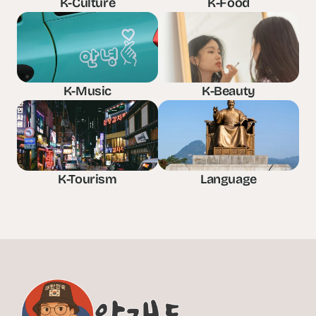
K-Culture
K-Food
K-Music
K-Beauty
K-Tourism
Language