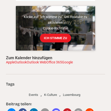
Klicke auf "Ich stimme zu", um Youtube zu
aktivieren
Cookie-Richtlinie
ICH STIMME ZU
Zum Kalender hinzufügen
Apple
Outlook
Outlook Web
Office 365
Google
Tags
,
,
Events
K-Culture
Luxembourg
Beitrag teilen: