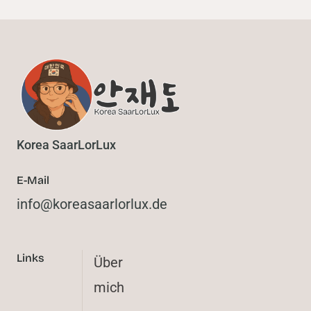
Korea SaarLorLux
E-Mail
@ofni
ed.xulrolraasaerok
Links
Über
mich