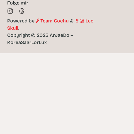
Folge mir
Powered by
🌶️ Team Gochu
&
🤘🏼 Leo
Skull
.
Copyright © 2025 AnJaeDo –
KoreaSaarLorLux