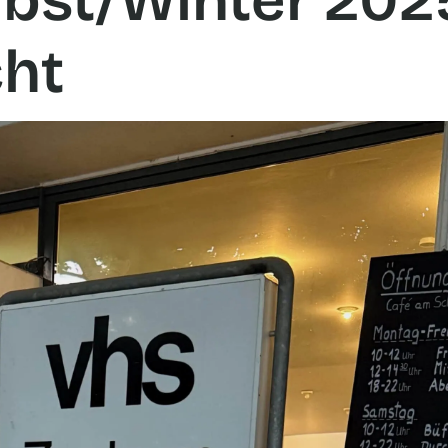
bst/Winter 202
cht