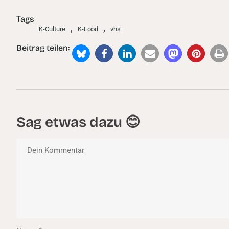
Tags
,
,
K-Culture
K-Food
vhs
Beitrag teilen:
Sag etwas dazu 😊