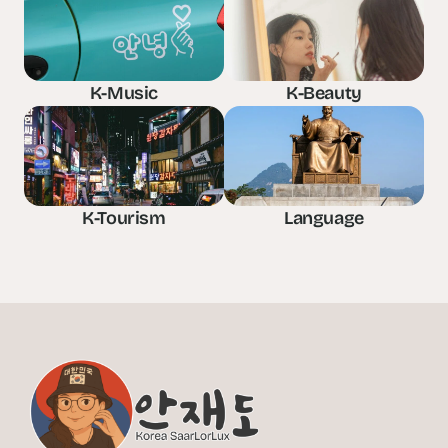
K-Music
K-Beauty
K-Tourism
Language